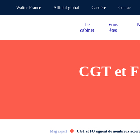
Walter France
Allinial global
Carrière
Contact
Le
Vous
N
cabinet
êtes
CGT et F
Mag expert
CGT et FO signent de nombreux accord