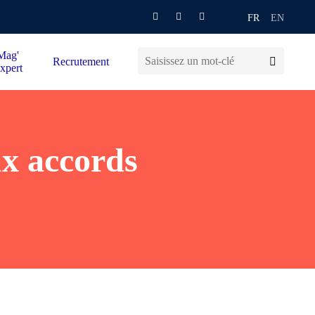
FR
EN
Mag'
Recrutement
xpert
x accords