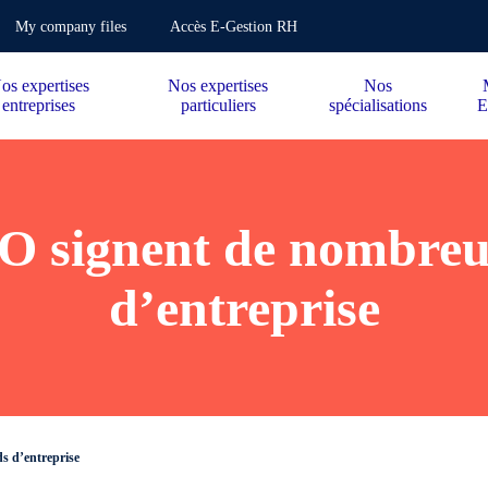
My company files
Accès E-Gestion RH
os expertises
Nos expertises
Nos
entreprises
particuliers
spécialisations
E
O signent de nombreu
d’entreprise
s d’entreprise