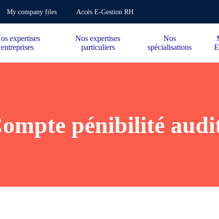
My company files
Accès E-Gestion RH
os expertises
Nos expertises
Nos
entreprises
particuliers
spécialisations
E
ompte pénibilité audi