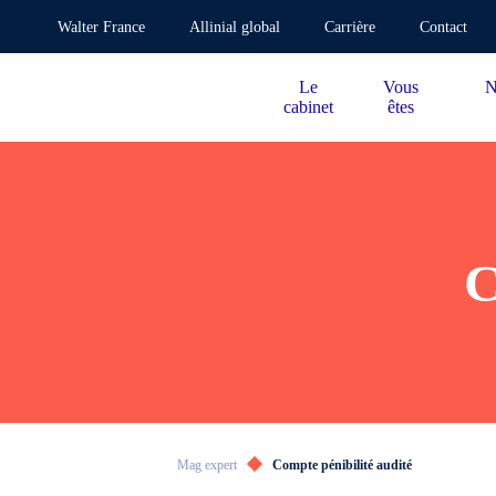
Walter France
Allinial global
Carrière
Contact
Le
Vous
N
cabinet
êtes
C
Mag expert
Compte pénibilité audité