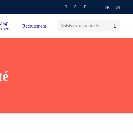
FR
EN
Mag'
Recrutement
xpert
té