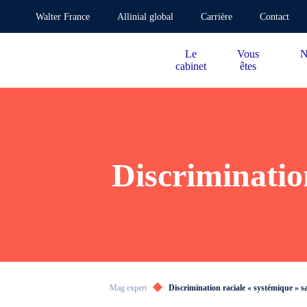
Walter France
Allinial global
Carrière
Contact
Le
Vous
N
cabinet
êtes
Discriminatio
Mag expert
Discrimination raciale « systémique » s