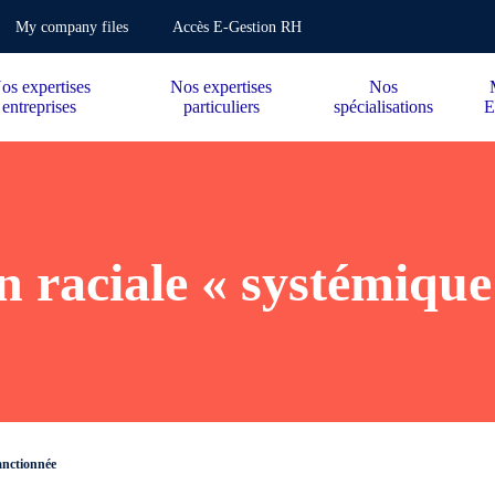
My company files
Accès E-Gestion RH
os expertises
Nos expertises
Nos
entreprises
particuliers
spécialisations
E
n raciale « systémique
anctionnée