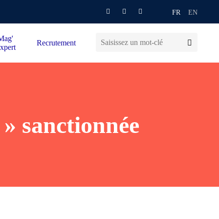
FR
EN
Mag'
Recrutement
xpert
 » sanctionnée