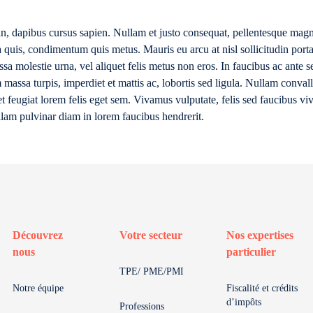
in, dapibus cursus sapien. Nullam et justo consequat, pellentesque magn
tra quis, condimentum quis metus. Mauris eu arcu at nisl sollicitudin port
sa molestie urna, vel aliquet felis metus non eros. In faucibus ac ante 
 massa turpis, imperdiet et mattis ac, lobortis sed ligula. Nullam convalli
t feugiat lorem felis eget sem. Vivamus vulputate, felis sed faucibus vive
llam pulvinar diam in lorem faucibus hendrerit.
Découvrez
Votre secteur
Nos expertises
nous
particulier
TPE/ PME/PMI
Notre équipe
Fiscalité et crédits
d’impôts
Professions