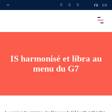
FR
EN
IS harmonisé et libra au
menu du G7