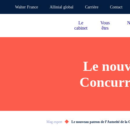
Walter France
Allinial global
Carrière
Contact
Le
Vous
N
cabinet
êtes
Le nouv
Concurr
Mag expert
Le nouveau patron de l’Autorité de la