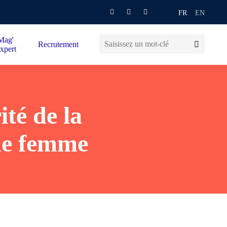
FR
EN
Mag'
Recrutement
xpert
té de la
ne femme