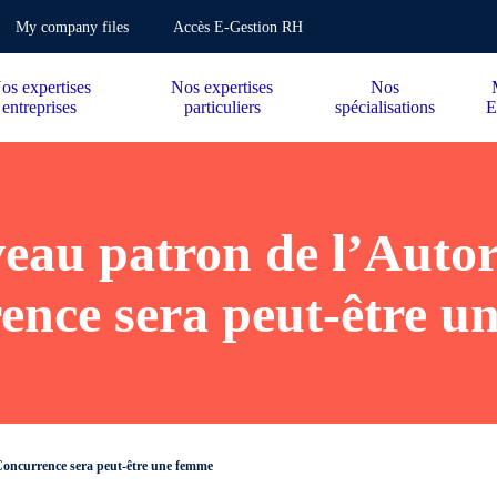
My company files
Accès E-Gestion RH
os expertises
Nos expertises
Nos
entreprises
particuliers
spécialisations
E
eau patron de l’Autori
ence sera peut-être u
 Concurrence sera peut-être une femme