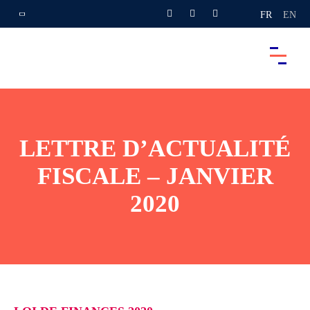
FR
EN
LETTRE D’ACTUALITÉ
FISCALE – JANVIER
2020