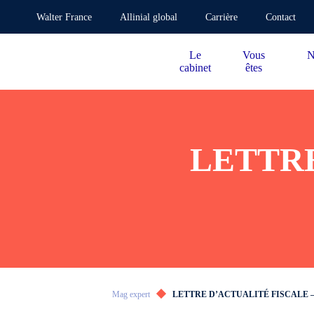
Walter France
Allinial global
Carrière
Contact
Le
Vous
N
cabinet
êtes
LETTRE
Mag expert
LETTRE D’ACTUALITÉ FISCALE –