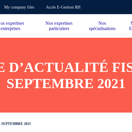
My company files
Accès E-Gestion RH
os expertises
Nos expertises
Nos
entreprises
particuliers
spécialisations
E
 D’ACTUALITÉ FI
SEPTEMBRE 2021
 SEPTEMBRE 2021