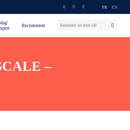
FR
EN
Mag'
Recrutement
xpert
SCALE –