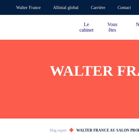
Walter France
Allinial global
Carrière
Contact
Le
Vous
N
cabinet
êtes
WALTER FR
Mag expert
WALTER FRANCE AU SALON PROD