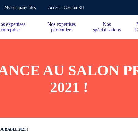
My company files
Accès E-Gestion RH
os expertises
Nos expertises
Nos
entreprises
particuliers
spécialisations
E
ANCE AU SALON 
2021 !
URABLE 2021 !