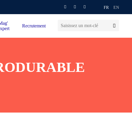
FR
EN
Mag'
Recrutement
xpert
PRODURABLE