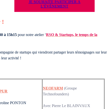
JE SOUHAITE PARTICIPER À
L’ÉVÉNEMENT
r !
30 à 15h15
pour notre atelier ‘
RSO & Startups, le temps de la
mpagnie de startups qui viendront partager leurs témoignages sur leur
leur activité !
NEOFARM
(Groupe
PUR
Technofounders)
aroline PONTON
Avec Pierre Le BLAINVAUX