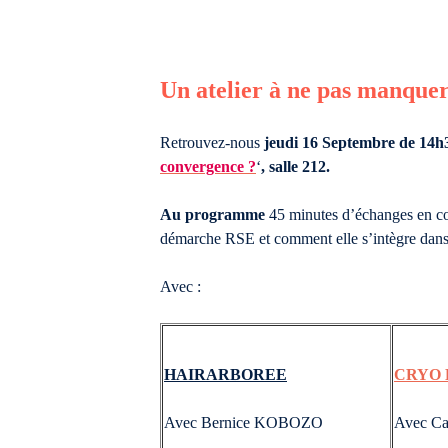
Un atelier à ne pas manque
Retrouvez-nous
jeudi 16 Septembre de 14h
convergence ?
‘
, salle 212.
Au programme
45 minutes d’échanges en co
démarche RSE et comment elle s’intègre dans 
Avec :
HAIR
ARBOREE
CRYO 
Avec Bernice KOBOZO
Avec C