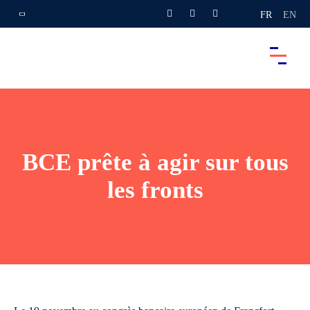
FR
EN
BCE prête à agir sur tous
les fronts