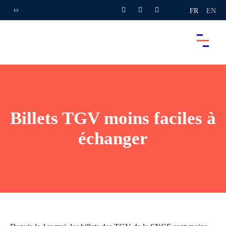
FR
EN
Billets TGV moins faciles à
échanger