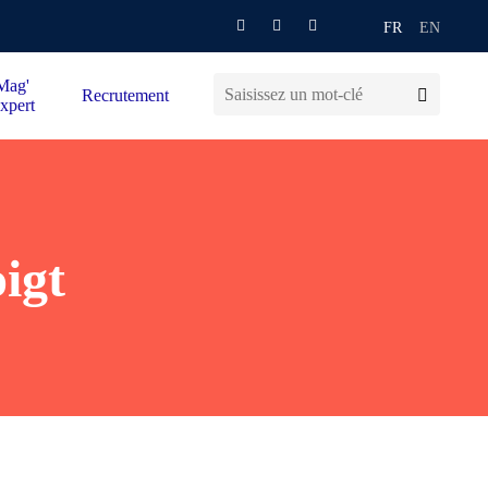
FR
EN
Mag'
Recrutement
xpert
igt