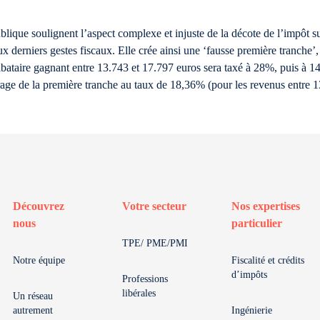
lique soulignent l’aspect complexe et injuste de la décote de l’impôt su
ux derniers gestes fiscaux. Elle crée ainsi une ‘fausse première tranche’
ibataire gagnant entre 13.743 et 17.797 euros sera taxé à 28%, puis à 1
rage de la première tranche au taux de 18,36% (pour les revenus entre 1
Découvrez
Votre secteur
Nos expertises
nous
particulier
TPE/ PME/PMI
Notre équipe
Fiscalité et crédits
d’impôts
Professions
libérales
Un réseau
autrement
Ingénierie