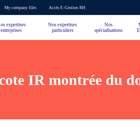
My company files
Accès E-Gestion RH
os expertises
Nos expertises
Nos
entreprises
particuliers
spécialisations
E
cote IR montrée du do