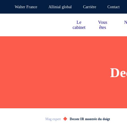
Walter France
Allinial global
Carrière
Contact
Le
Vous
N
cabinet
êtes
De
Mag expert
Decote IR montrée du doigt