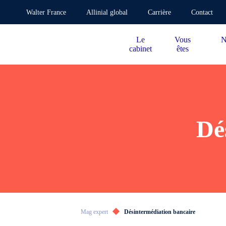
Walter France
Allinial global
Carrière
Contact
Le
Vous
N
cabinet
êtes
Dé
Mag expert
Désintermédiation bancaire