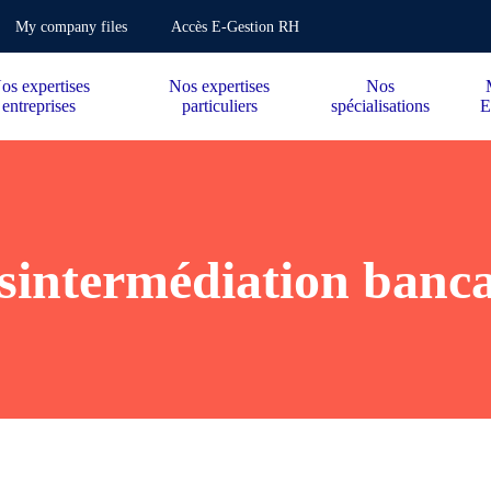
My company files
Accès E-Gestion RH
os expertises
Nos expertises
Nos
entreprises
particuliers
spécialisations
E
sintermédiation banca