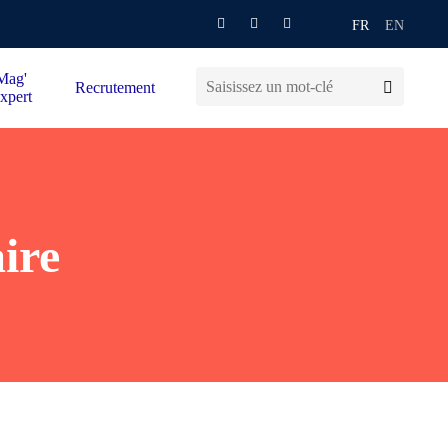
FR
EN
Mag'
Recrutement
xpert
ire