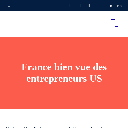
FR
EN
France bien vue des
entrepreneurs US