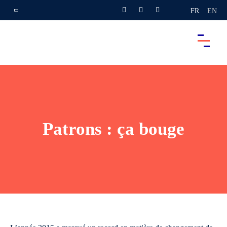
FR
EN
Patrons : ça bouge