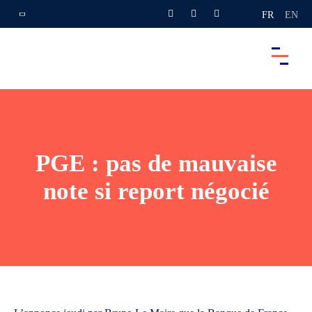
FR
EN
PGE : pas de mauvaise
note si report négocié