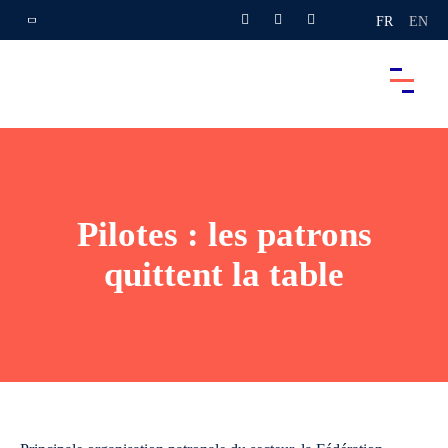
FR
EN
Pilotes : les patrons
quittent la table