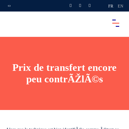
FR
EN
Prix de transfert encore
peu contrÃŽlÃ©s