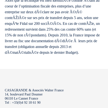
Alors que la technique est bien identifiÃ©e comme Ã©tant au
coeur de l’optimisation fiscale des entreprises, plus d’une
entreprise sur deux dÃ©clare ne pas avoir Ã©tÃ©
contrÃŽlÃ©e sur ses prix de transfert depuis 5 ans, selon une
enquÃªte Fidal sur 200 sociÃ©tÃ©s. En cas de contrÃŽle, un
redressement survient dans 25% des cas contre 60% sans (et
15% de non rÃ©pondants). Depuis 2010, la France impose de
livrer au fisc une documentation dÃ©diÃ©e Ã leurs prix de
transfert (obligation annuelle depuis 2013 et
dÃ©matÃ©rialisÃ©e depuis le dernier Budget).
CASAGRANDE & Associés Walter France
14, boulevard Paul Doumer
06110 Le Cannet France
Tel : +33(0)4 92 18 61 90