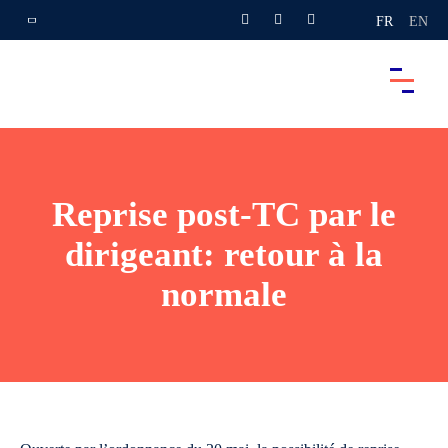
FR
EN
Reprise post-TC par le
dirigeant: retour à la
normale