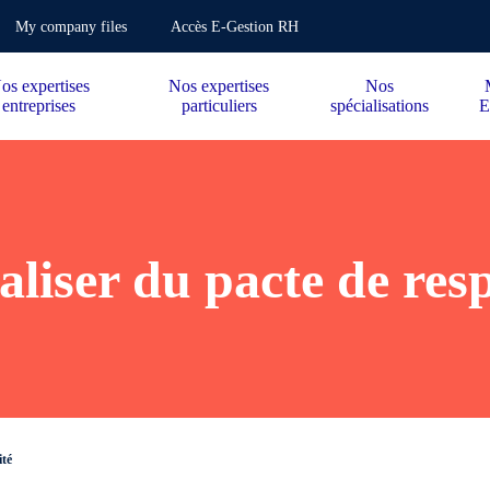
My company files
Accès E-Gestion RH
os expertises
Nos expertises
Nos
entreprises
particuliers
spécialisations
E
aliser du pacte de res
ité