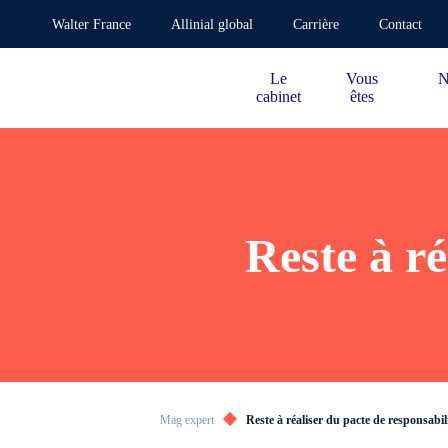
Walter France
Allinial global
Carrière
Contact
Le
Vous
N
cabinet
êtes
Reste à ré
Mag expert
Reste à réaliser du pacte de responsabil