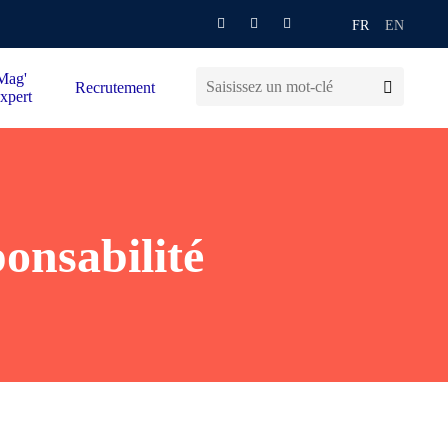
FR
EN
Mag'
Recrutement
xpert
ponsabilité