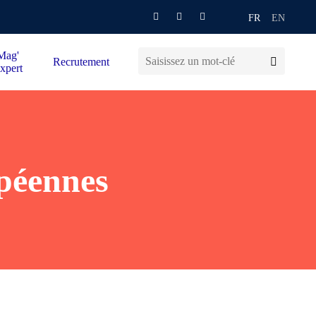
FR
EN
Mag'
Recrutement
xpert
opéennes