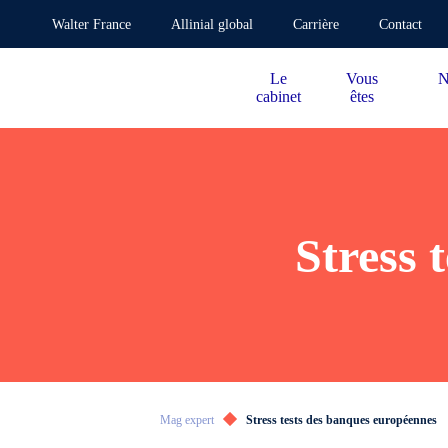
Walter France
Allinial global
Carrière
Contact
Le
Vous
N
cabinet
êtes
Stress 
Mag expert
Stress tests des banques européennes