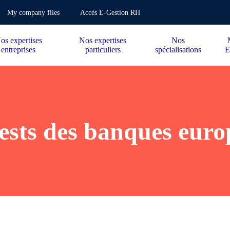
My company files
Accès E-Gestion RH
os expertises
Nos expertises
Nos
entreprises
particuliers
spécialisations
E
tests des banques eur