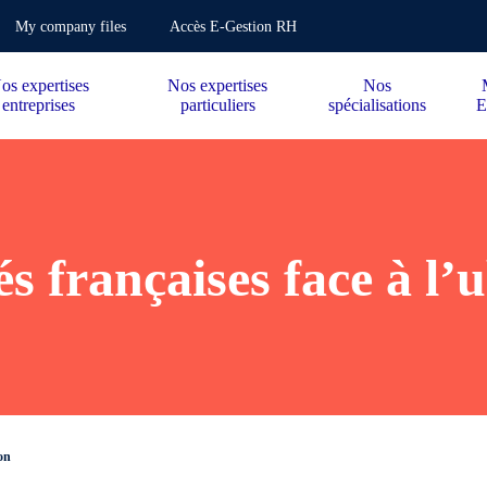
My company files
Accès E-Gestion RH
os expertises
Nos expertises
Nos
entreprises
particuliers
spécialisations
E
s françaises face à l’u
on