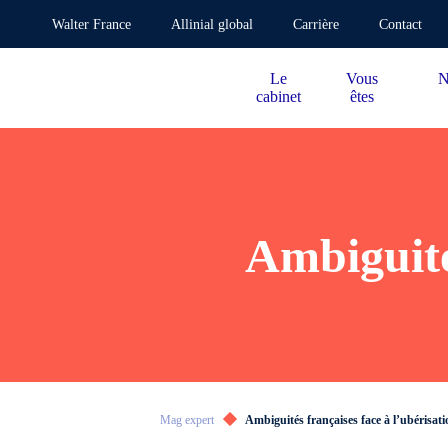
Walter France
Allinial global
Carrière
Contact
Le
Vous
N
cabinet
êtes
Ambiguité
Mag expert
Ambiguités françaises face à l’ubérisati