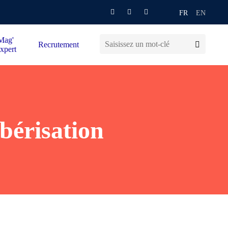
FR
EN
Mag'
Recrutement
xpert
bérisation