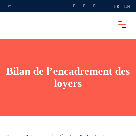
FR
EN
Bilan de l’encadrement des
loyers