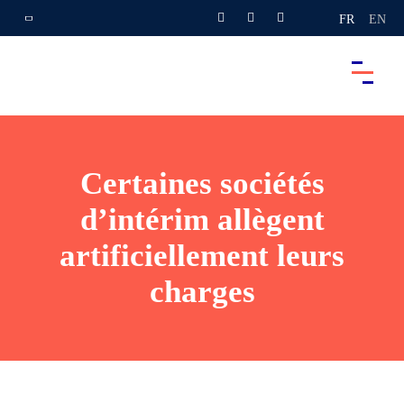
FR
EN
Certaines sociétés
d’intérim allègent
artificiellement leurs
charges