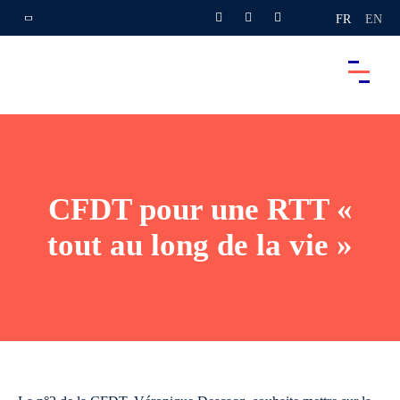
FR
EN
CFDT pour une RTT «
tout au long de la vie »