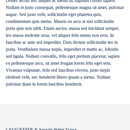
Donec lectus leo, aliquet ac metus in, dapibus cursus sapien.
Nullam et justo consequat, pellentesque magna sit amet, pulvinar
augue. Sed justo velit, sollicitudin eget pharetra quis,
condimentum quis metus. Mauris eu arcu at nisl sollicitudin
porta quis non nibh. Etiam auctor, massa sed tincidunt semper,
leo massa molestie urna, vel aliquet felis metus non eros. In
faucibus ac ante sed imperdiet. Duis dictum sollicitudin leo in
porta. Vestibulum massa turpis, imperdiet et mattis ac, lobortis
sed ligula. Nullam convallis, felis eget pretium placerat, sapien
ex pellentesque arcu, sit amet feugiat lorem felis eget sem.
Vivamus vulputate, felis sed faucibus viverra, justo turpis
eleifend velit, nec hendrerit libero ipsum a metus. Nullam
pulvinar diam in lorem faucibus hendrerit.
CASAGRANDE & Associés Walter France