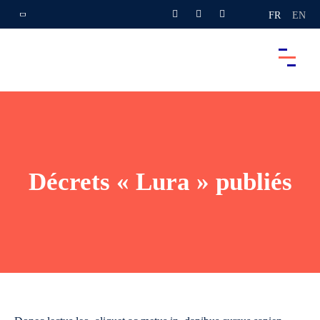
FR
EN
Décrets « Lura » publiés