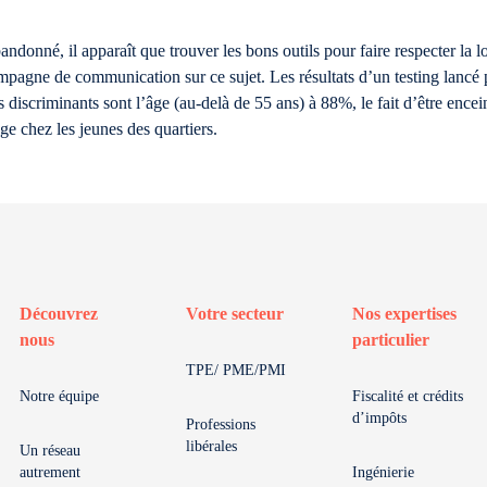
donné, il apparaît que trouver les bons outils pour faire respecter la l
ampagne de communication sur ce sujet. Les résultats d’un testing lancé 
us discriminants sont l’âge (au-delà de 55 ans) à 88%, le fait d’être en
ge chez les jeunes des quartiers.
Découvrez
Votre secteur
Nos expertises
nous
particulier
TPE/ PME/PMI
Notre équipe
Fiscalité et crédits
d’impôts
Professions
libérales
Un réseau
autrement
Ingénierie