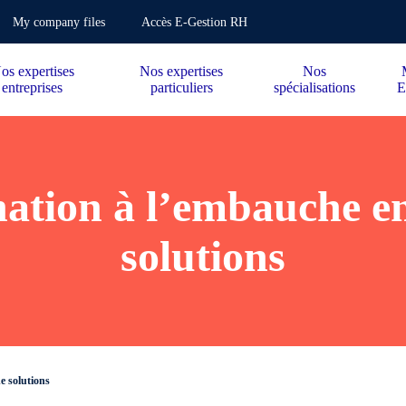
My company files
Accès E-Gestion RH
os expertises
Nos expertises
Nos
entreprises
particuliers
spécialisations
E
ation à l’embauche e
solutions
e solutions