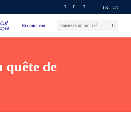
FR
EN
Mag'
Recrutement
xpert
n quête de