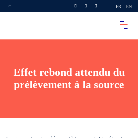
FR
EN
Effet rebond attendu du
prélèvement à la source