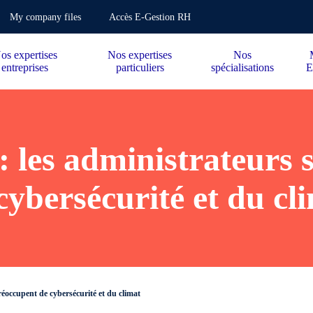
My company files
Accès E-Gestion RH
os expertises
Nos expertises
Nos
entreprises
particuliers
spécialisations
E
 les administrateurs 
cybersécurité et du cl
éoccupent de cybersécurité et du climat