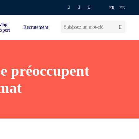
FR
EN
Mag'
Recrutement
xpert
se préoccupent
imat