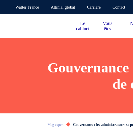
Walter France
Allinial global
Carrière
Contact
Le
Vous
N
cabinet
êtes
Gouvernance :
de 
Mag expert
Gouvernance : les administrateurs se pr