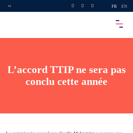
FR
EN
L’accord TTIP ne sera pas
conclu cette année