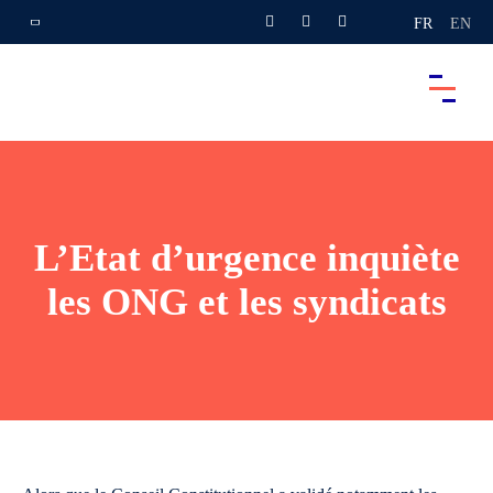
FR
EN
L’Etat d’urgence inquiète
les ONG et les syndicats