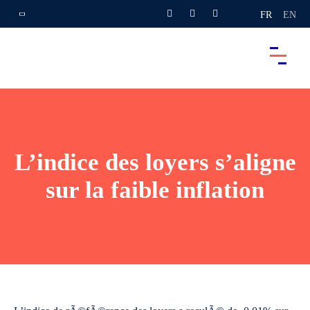
FR
EN
L’indice des loyers s’aligne
sur la faible inflation