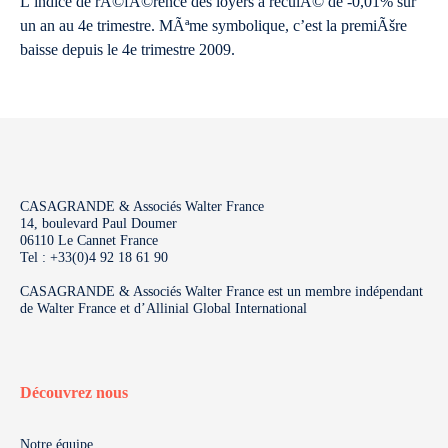
L’indice de rÃ©fÃ©rence des loyers a reculÃ© de -0,01% sur
un an au 4e trimestre. MÃªme symbolique, c’est la premiÃšre
baisse depuis le 4e trimestre 2009.
CASAGRANDE & Associés Walter France
14, boulevard Paul Doumer
06110 Le Cannet France
Tel : +33(0)4 92 18 61 90
CASAGRANDE & Associés Walter France est un membre indépendant
de Walter France et d’Allinial Global International
Découvrez nous
Notre équipe