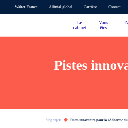
Walter France
Allinial global
Carrière
Contact
Le
Vous
N
cabinet
êtes
Pistes innov
Mag expert
Pistes innovantes pour la rÃ©forme du 