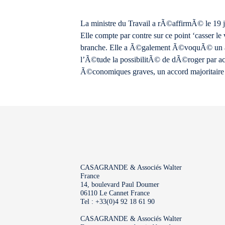
La ministre du Travail a rÃ©affirmÃ© le 19 j
Elle compte par contre sur ce point ‘casser l
branche. Elle a Ã©galement Ã©voquÃ© un asso
l’Ã©tude la possibilitÃ© de dÃ©roger par ac
Ã©conomiques graves, un accord majoritaire d’
CASAGRANDE & Associés Walter
France
14, boulevard Paul Doumer
06110 Le Cannet France
Tel : +33(0)4 92 18 61 90
CASAGRANDE & Associés Walter