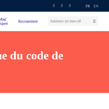
FR
EN
Mag'
Recrutement
xpert
me du code de