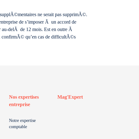
es supplÃ©mentaires ne serait pas supprimÃ©.
’entreprise de s’imposer Ã un accord de
er au-delÃ de 12 mois. Est en outre Ã
n confirmÃ© qu’en cas de difficultÃ©s
Nos expertises
Mag'Expert
entreprise
Notre expertise
comptable