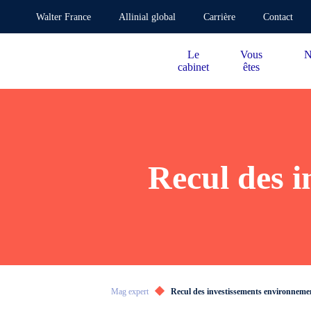
Walter France
Allinial global
Carrière
Contact
Le
Vous
N
cabinet
êtes
Recul des 
Mag expert
Recul des investissements environnem