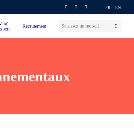
FR
EN
Mag'
Recrutement
xpert
onnementaux