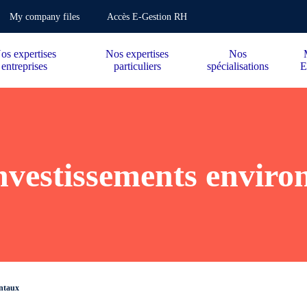
My company files
Accès E-Gestion RH
os expertises
Nos expertises
Nos
entreprises
particuliers
spécialisations
E
investissements envir
entaux