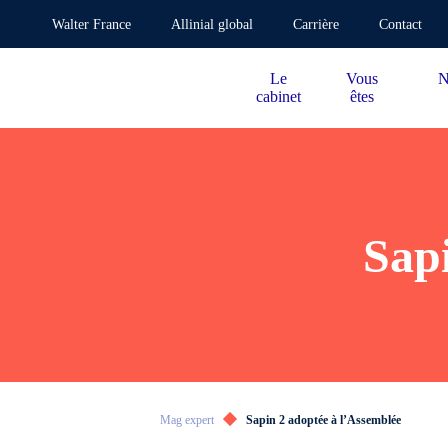
Walter France
Allinial global
Carrière
Contact
Le
Vous
N
cabinet
êtes
Sapi
Mag expert
Sapin 2 adoptée à l’Assemblée