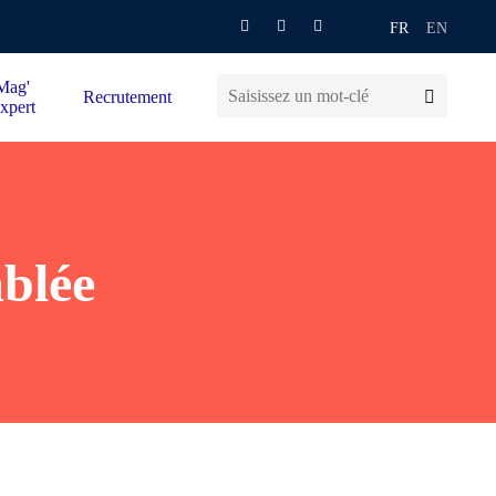
FR
EN
Mag'
Recrutement
xpert
mblée