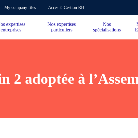
My company files
Accès E-Gestion RH
os expertises
Nos expertises
Nos
entreprises
particuliers
spécialisations
E
n 2 adoptée à l’Asse