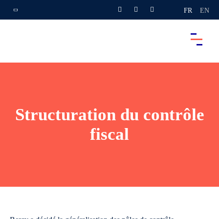
FR
EN
Structuration du contrôle
fiscal