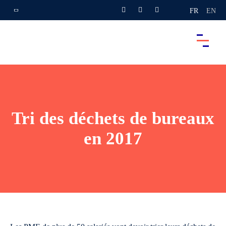
FR
EN
Tri des déchets de bureaux
en 2017