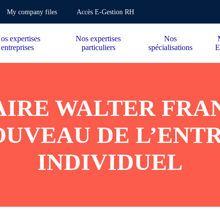
My company files
Accès E-Gestion RH
os expertises
Nos expertises
Nos
entreprises
particuliers
spécialisations
E
IRE WALTER FRAN
OUVEAU DE L’ENT
INDIVIDUEL