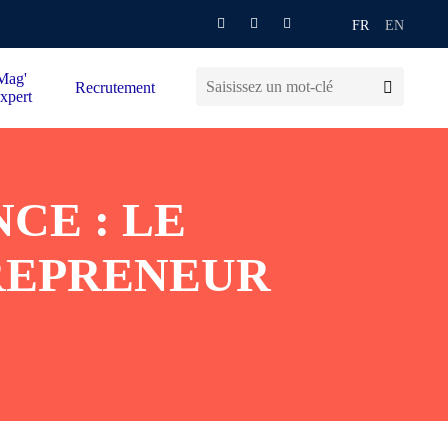
FR
EN
Mag'
Recrutement
xpert
CE : LE
REPRENEUR