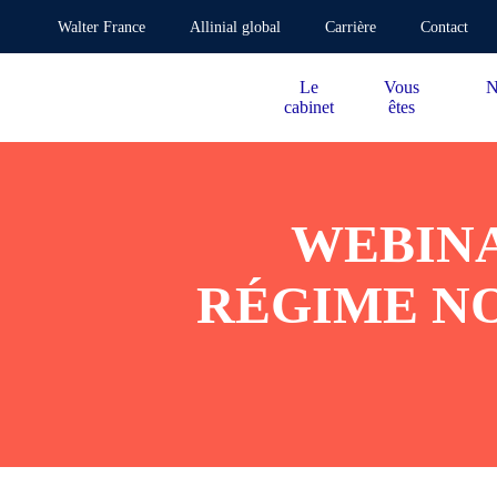
Walter France
Allinial global
Carrière
Contact
Le
Vous
N
cabinet
êtes
WEBINA
RÉGIME N